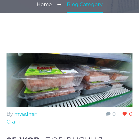
Home
Blog Category
By
mvadmin
0
0
Статті